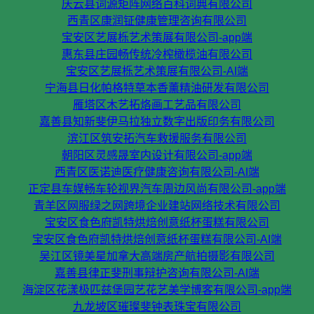
庆云县词源矩阵网络百科词典有限公司
西青区康润钲健康管理咨询有限公司
宝安区艺展栎艺术策展有限公司-app端
惠东县庄园畅传统冷榨橄榄油有限公司
宝安区艺展栎艺术策展有限公司-AI端
宁海县日化帕格特草本香薰精油研发有限公司
雁塔区木艺拓烙画工艺品有限公司
嘉善县知新斐伊马拉独立数字出版印务有限公司
滨江区筑安拓汽车救援服务有限公司
朝阳区灵感晟室内设计有限公司-app端
西青区医诺迪医疗健康咨询有限公司-AI端
正定县车媒畅车轮视界汽车周边风尚有限公司-app端
青羊区网服绿之网跨境企业建站网络技术有限公司
宝安区食色府凯特烘焙创意纸杯蛋糕有限公司
宝安区食色府凯特烘焙创意纸杯蛋糕有限公司-AI端
吴江区镜美星加拿大高端房产航拍摄影有限公司
嘉善县律正斐刑事辩护咨询有限公司-AI端
海淀区花漾极匹兹堡园艺花艺美学博客有限公司-app端
九龙坡区璀璨斐钟表珠宝有限公司