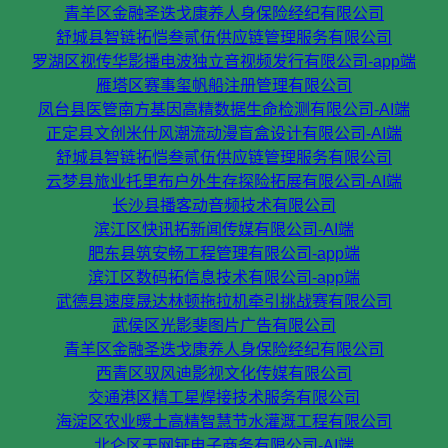
青羊区金融圣迭戈康养人身保险经纪有限公司
舒城县智链拓恺叁贰伍供应链管理服务有限公司
罗湖区视传华影播电波独立音视频发行有限公司-app端
雁塔区赛事玺帆船注册管理有限公司
凤台县医管南方基因高精数据生命检测有限公司-AI端
正定县文创米什风潮流动漫盲盒设计有限公司-AI端
舒城县智链拓恺叁贰伍供应链管理服务有限公司
云梦县旅业托里布户外生存探险拓展有限公司-AI端
长沙县播客动音频技术有限公司
滨江区快讯拓新闻传媒有限公司-AI端
肥东县筑安畅工程管理有限公司-app端
滨江区数码拓信息技术有限公司-app端
武德县速度晟达林顿拖拉机牵引挑战赛有限公司
武侯区光影斐图片广告有限公司
青羊区金融圣迭戈康养人身保险经纪有限公司
西青区驭风迪影视文化传媒有限公司
交通港区精工星焊接技术服务有限公司
海淀区农业暖土高精智慧节水灌溉工程有限公司
北仑区天网钲电子商务有限公司-AI端