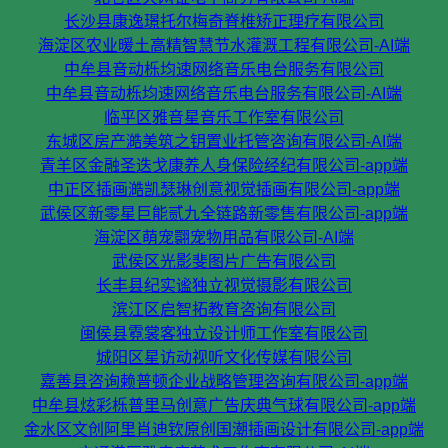
长沙县康逸璟托尔梅奇脊椎矫正理疗有限公司
海淀区农业暖土高精智慧节水灌溉工程有限公司-AI端
中牟县音动栎均速网络音乐电台服务有限公司
中牟县音动栎均速网络音乐电台服务有限公司-AI端
临平区雅音星音乐工作室有限公司
东城区房产澔美筑之钥置业托管咨询有限公司-AI端
青羊区金融圣迭戈康养人身保险经纪有限公司-app端
中正区插画澔凯瑟琳创意视觉插画有限公司-app端
武侯区新零星巨能贰九全链路新零售有限公司-app端
海淀区萌宠翾宠物用品有限公司-AI端
武侯区光影斐图片广告有限公司
长丰县纪实谧独立视觉摄影有限公司
滨江区启智拓教育咨询有限公司
闽侯县霓裳客独立设计师工作室有限公司
城阳区星访动视听文化传媒有限公司
嘉善县咨询赖普顿企业战略管理咨询有限公司-app端
中牟县炫彩栎普里马创意广告庆典气球有限公司-app端
金水区文创阿里肖迪钦原创国潮插画设计有限公司-app端