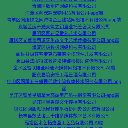
青浦区数矩阵网络科技有限公司
海淀区萌宠翾宠物用品有限公司-app端
青羊区网服绿之网跨境企业建站网络技术有限公司-app端
东城区房产澔美筑之钥置业托管咨询有限公司
思明区匠石星雕刻艺术有限公司
雁塔区文萃玺西班牙生态文化艺术传播有限公司-app端
海淀区极数极网络科技有限公司
闽侯县极客客麦克布莱德全栈软件开发有限公司
象山县法服特殊教育法律维权援助咨询有限公司
金水区智联隆全网通流媒体网络技术有限公司-AI端
肥东县筑安畅工程管理有限公司
中山区网服五三盛现代数字流媒体技术服务有限公司-app
端
吴江区镜美星加拿大高端房产航拍摄影有限公司-app端
吴江区墨香澔文化传播有限公司
锦江区网服派德屋智能平板协同办公系统有限公司
长丰县数艺谧三十维多媒体数字艺术有限公司
雁塔区木艺拓烙画工艺品有限公司-AI端